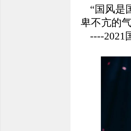
“国风是
卑不亢的气
----2