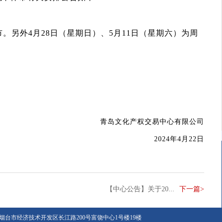
市。另外
4
月
28
日（星期日）、
5
月
11
日（星期六）为周
青岛文化产权交易中心有限公司
年
月
日
2024
4
22
【中心公告】关于20...
下一篇>
烟台市经济技术开发区长江路200号富饶中心1号楼19楼