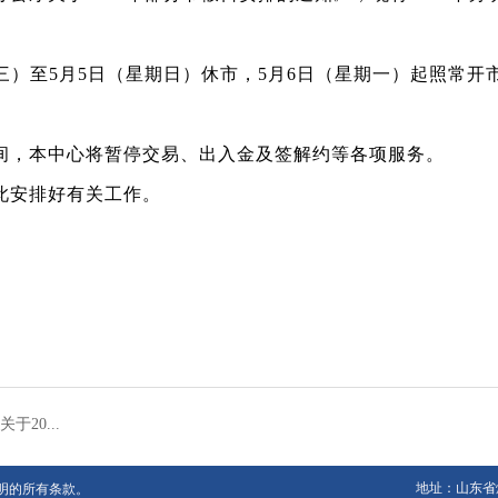
三）至
5
月
5
日（星期日）休市，
5
月
6
日（星期一）起照常开
间，本中心将暂停交易、出入金及签解约等各项服务。
此安排好有关工作。
于20...
地址：
山东省
明的所有条款。