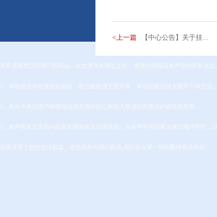
<上一篇
【中心公告】关于挂...
非常感谢您访问我们的网站。在您使用本网站之前，请您仔细阅读本声明的所有条款
1、本站部分内容来源自网络，图片版权属于原作者，本站转载仅供大家学习和交流
2、本站不承担用户因使用这些资源对自己和他人造成任何形式的损失或伤害。
3、本声明未涉及的问题参见国家有关法律法规，当本声明与国家法律法规冲突时，
如果侵害了您的合法权益，请您及时与我们联系,我们会在第一时间删除相关内容!