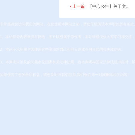
<上一篇
【中心公告】关于文...
非常感谢您访问我们的网站。在您使用本网站之前，请您仔细阅读本声明的所有条款
1、本站部分内容来源自网络，图片版权属于原作者，本站转载仅供大家学习和交流
2、本站不承担用户因使用这些资源对自己和他人造成任何形式的损失或伤害。
3、本声明未涉及的问题参见国家有关法律法规，当本声明与国家法律法规冲突时，
如果侵害了您的合法权益，请您及时与我们联系,我们会在第一时间删除相关内容!