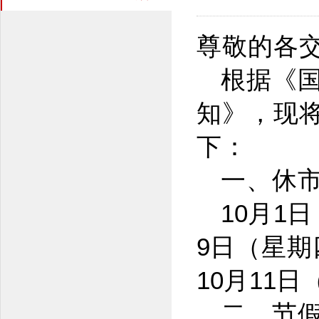
尊敬的各
根据《
知》，现
下：
一、休
10
月
1
日
9
日（星期
10
月
11
日
二、节